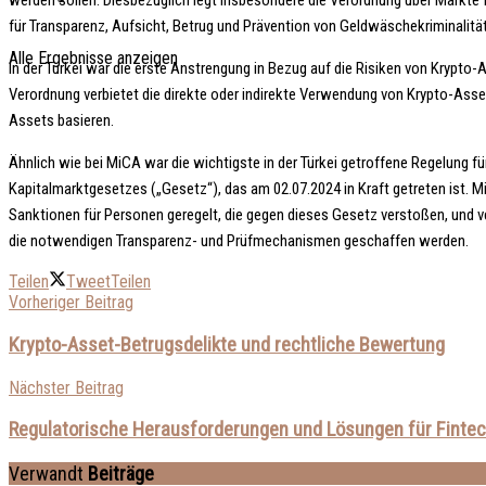
werden sollen. Diesbezüglich legt insbesondere die Verordnung über Märkte f
für Transparenz, Aufsicht, Betrug und Prävention von Geldwäschekriminalität
Alle Ergebnisse anzeigen
In der Türkei war die erste Anstrengung in Bezug auf die Risiken von Krypto
Verordnung verbietet die direkte oder indirekte Verwendung von Krypto-Asse
Assets basieren.
Ähnlich wie bei MiCA war die wichtigste in der Türkei getroffene Regelung f
Kapitalmarktgesetzes („Gesetz“), das am 02.07.2024 in Kraft getreten ist. M
Sanktionen für Personen geregelt, die gegen dieses Gesetz verstoßen, und 
die notwendigen Transparenz- und Prüfmechanismen geschaffen werden.
Teilen
Tweet
Teilen
Vorheriger Beitrag
Krypto-Asset-Betrugsdelikte und rechtliche Bewertung
Nächster Beitrag
Regulatorische Herausforderungen und Lösungen für Finte
Verwandt
Beiträge