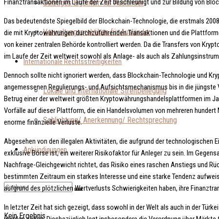
Finanztransaktionen im Laufe der Zeit beschleunigt und zur Bildung von Blo
Geistiges Eigentum für Ausländer
Das bedeutendste Spiegelbild der Blockchain-Technologie, die erstmals 2008
Verwaltungspraktiken für Ausländer
die mit Kryptowährungen durchzuführenden Transaktionen und die Plattform
von keiner zentralen Behörde kontrolliert werden. Da die Transfers von Kr
im Laufe der Zeit weltweit sowohl als Anlage- als auch als Zahlungsinstrum
Internationale Rechtsstreitigkeiten
Dennoch sollte nicht ignoriert werden, dass Blockchain-Technologie und Kr
angemessenen Regulierungs- und Aufsichtsmechanismus bis in die jüngste Ver
Lokale und internationale Streitbeilegung
Betrug einer der weltweit größten Kryptowährungshandelsplattformen im Jahr
Vorfälle auf dieser Plattform, die ein Handelsvolumen von mehreren hundert M
Schlichtung/ Anerkennung/ Rechtsprechung
enorme finanzielle Verluste.
Abgesehen von den illegalen Aktivitäten, die aufgrund der technologischen 
Ankündigungen
exklusive Börse ist, ein weiterer Risikofaktor für Anleger zu sein. Im Geg
Nachfrage-Gleichgewicht richtet, das Risiko eines raschen Anstiegs und Rü
bestimmten Zeitraum ein starkes Interesse und eine starke Tendenz aufweis
aufgrund des plötzlichen Wertverlusts Schwierigkeiten haben, ihre Finanzt
In letzter Zeit hat sich gezeigt, dass sowohl in der Welt als auch in der T
Kein Ergebnis