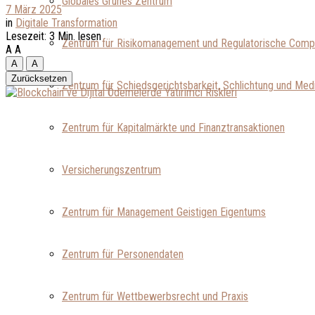
Globales Grünes Zentrum
7 März 2025
in
Digitale Transformation
Lesezeit: 3 Min. lesen
Zentrum für Risikomanagement und Regulatorische Comp
A
A
A
A
Zurücksetzen
Zentrum für Schiedsgerichtsbarkeit, Schlichtung und Medi
Zentrum für Kapitalmärkte und Finanztransaktionen
Versicherungszentrum
Zentrum für Management Geistigen Eigentums
Zentrum für Personendaten
Zentrum für Wettbewerbsrecht und Praxis