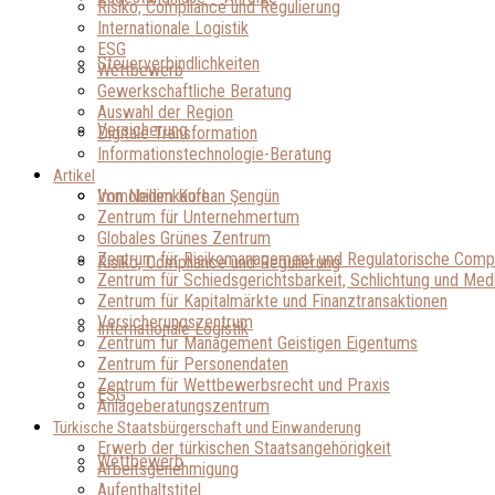
Risiko, Compliance und Regulierung
Internationale Logistik
ESG
Steuerverbindlichkeiten
Wettbewerb
Gewerkschaftliche Beratung
Auswahl der Region
Versicherung
Digitale Transformation
Informationstechnologie-Beratung
Artikel
Immobilienkäufe
Von Nedim Korhan Şengün
Zentrum für Unternehmertum
Globales Grünes Zentrum
Zentrum für Risikomanagement und Regulatorische Comp
Risiko, Compliance und Regulierung
Zentrum für Schiedsgerichtsbarkeit, Schlichtung und Medi
Zentrum für Kapitalmärkte und Finanztransaktionen
Versicherungszentrum
Internationale Logistik
Zentrum für Management Geistigen Eigentums
Zentrum für Personendaten
Zentrum für Wettbewerbsrecht und Praxis
ESG
Anlageberatungszentrum
Türkische Staatsbürgerschaft und Einwanderung
Erwerb der türkischen Staatsangehörigkeit
Wettbewerb
Arbeitsgenehmigung
Aufenthaltstitel