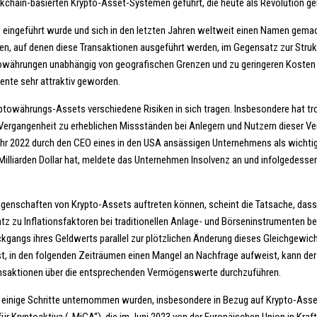
ckchain-basierten Krypto-Asset-Systemen geführt, die heute als Revolution ge
 eingeführt wurde und sich in den letzten Jahren weltweit einen Namen gemach
en, auf denen diese Transaktionen ausgeführt werden, im Gegensatz zur Struk
yptowährungen unabhängig von geografischen Grenzen und zu geringeren Koste
ente sehr attraktiv geworden.
yptowährungs-Assets verschiedene Risiken in sich tragen. Insbesondere hat t
gangenheit zu erheblichen Missständen bei Anlegern und Nutzern dieser Vermö
 2022 durch den CEO eines in den USA ansässigen Unternehmens als wichtigstes
illiarden Dollar hat, meldete das Unternehmen Insolvenz an und infolgedessen e
Eigenschaften von Krypto-Assets auftreten können, scheint die Tatsache, dass 
ensatz zu Inflationsfaktoren bei traditionellen Anlage- und Börseninstrument
ckgangs ihres Geldwerts parallel zur plötzlichen Änderung dieses Gleichgew
t, in den folgenden Zeiträumen einen Mangel an Nachfrage aufweist, kann der
ransaktionen über die entsprechenden Vermögenswerte durchzuführen.
ürkei einige Schritte unternommen wurden, insbesondere in Bezug auf Krypto-Ass