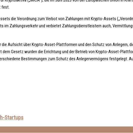
ür Kryptoaktiva („MiCA“), die im Juni 2023 von der Europäischen Union in Kraf
 fest.
-Assets die Verordnung zum Verbot von Zahlungen mit Krypto-Assets („Verordnu
ts im Zahlungsverkehr und verbietet Zahlungsdienstleistern auch, Vermittlun
ür die Aufsicht über Krypto-Asset-Plattformen und den Schutz von Anlegern, d
it dem Gesetz wurden die Errichtung und der Betrieb von Krypto-Asset-Plattfo
verschiedene Bestimmungen zum Schutz des Anlegervermögens festgelegt. Auf 
ch-Startups