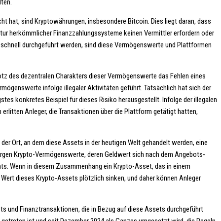
lten.
t hat, sind Kryptowährungen, insbesondere Bitcoin. Dies liegt daran, dass
tur herkömmlicher Finanzzahlungssysteme keinen Vermittler erfordern oder
n schnell durchgeführt werden, sind diese Vermögenswerte und Plattformen
rotz des dezentralen Charakters dieser Vermögenswerte das Fehlen eines
genswerte infolge illegaler Aktivitäten geführt. Tatsächlich hat sich der
 konkretes Beispiel für dieses Risiko herausgestellt. Infolge der illegalen
rlitten Anleger, die Transaktionen über die Plattform getätigt hatten,
der Ort, an dem diese Assets in der heutigen Welt gehandelt werden, eine
en bergen Krypto-Vermögenswerte, deren Geldwert sich nach dem Angebots-
ichts. Wenn in diesem Zusammenhang ein Krypto-Asset, das in einem
 Wert dieses Krypto-Assets plötzlich sinken, und daher können Anleger
ets und Finanztransaktionen, die in Bezug auf diese Assets durchgeführt