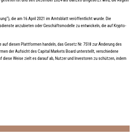
t getreten ist und seit Dezember 2024 als Ganzes umgesetzt wird, die Regeln
ng“), die am 16.April 2021 im Amtsblatt veröffentlicht wurde. Die
gsdienste anzubieten oder Geschäftsmodelle zu entwickeln, die auf Krypto-
ie auf diesen Plattformen handeln, das Gesetz Nr. 7518 zur Änderung des
rmen der Aufsicht des Capital Markets Board unterstellt, verschiedene
diese Weise zielt es darauf ab, Nutzer und Investoren zu schützen, indem