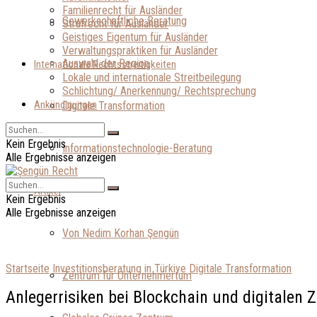
Familienrecht für Ausländer
Gewerkschaftliche Beratung
Strafrecht für Ausländer
Geistiges Eigentum für Ausländer
Verwaltungspraktiken für Ausländer
Auswahl der Region
Internationale Rechtsstreitigkeiten
Lokale und internationale Streitbeilegung
Schlichtung/ Anerkennung/ Rechtsprechung
Ankündigungen
Digitale Transformation
Kein Ergebnis
Informationstechnologie-Beratung
Alle Ergebnisse anzeigen
Artikel
Kein Ergebnis
Alle Ergebnisse anzeigen
Von Nedim Korhan Şengün
Startseite
Investitionsberatung in Türkiye
Digitale Transformation
Zentrum für Unternehmertum
Anlegerrisiken bei Blockchain und digitalen 